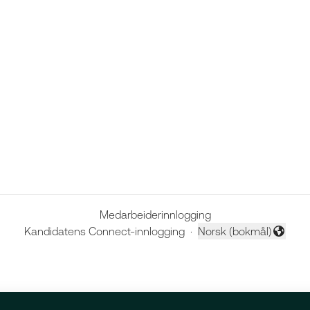
Medarbeiderinnlogging
Kandidatens Connect-innlogging
·
Norsk (bokmål)
Endre språk