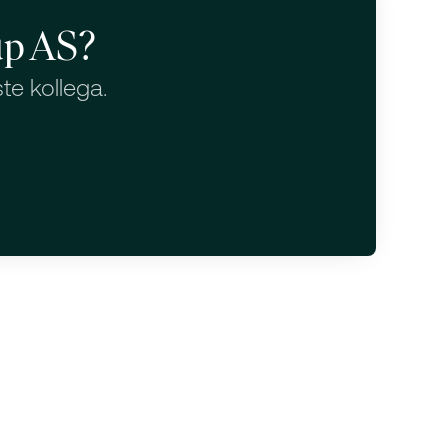
up AS?
te kollega.