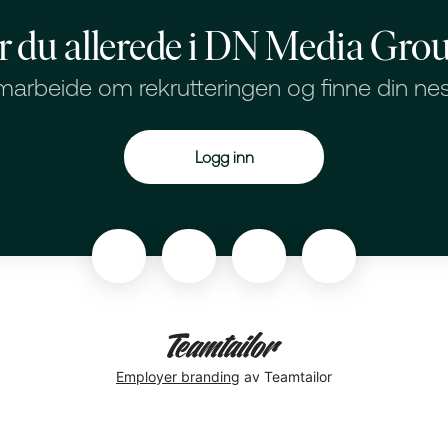
r du allerede i DN Media Gro
arbeide om rekrutteringen og finne din nes
Logg inn
Employer branding
av Teamtailor